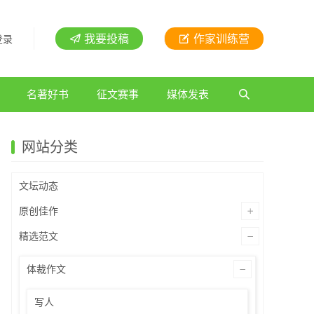
我要投稿
作家训练营
登录
名著好书
征文赛事
媒体发表
网站分类
文坛动态
原创佳作
精选范文
体裁作文
写人