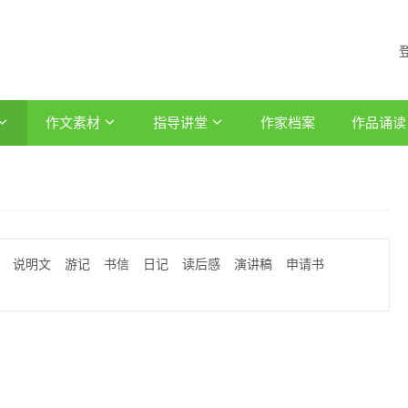
作文素材
指导讲堂
作家档案
作品诵读
说明文
游记
书信
日记
读后感
演讲稿
申请书