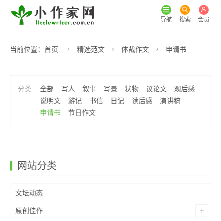
导航
搜索
会员
当前位置：
首页
精选范文
体裁作文
申请书
全部
写人
叙事
写景
状物
议论文
观后感
说明文
游记
书信
日记
读后感
演讲稿
申请书
节日作文
网站分类
文坛动态
原创佳作